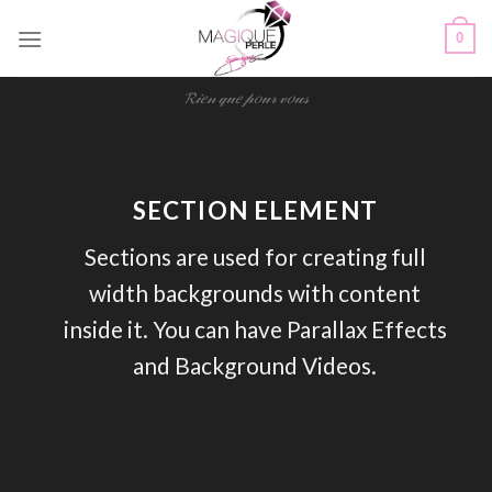
Passer
0
au
contenu
𝓡𝒾𝑒𝓃 𝓆𝓊𝑒 𝓅𝑜𝓊𝓇 𝓋𝑜𝓊𝓈
SECTION ELEMENT
Sections are used for creating full
width backgrounds with content
inside it. You can have Parallax Effects
and Background Videos.