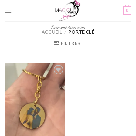
Passer
0
au
contenu
𝓡𝒾𝑒𝓃 𝓆𝓊𝑒 𝓅𝑜𝓊𝓇 𝓋𝑜𝓊𝓈
ACCUEIL
/
PORTE CLÉ
FILTRER
Ajouter
à la
wishlist