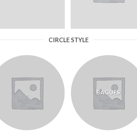
CIRCLE STYLE
_
BAGUES