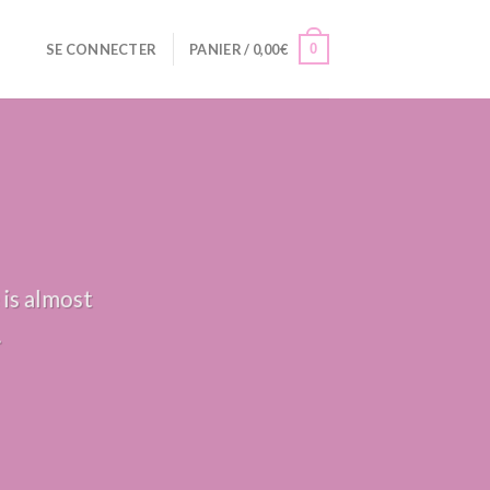
0
SE CONNECTER
PANIER /
0,00
€
 is almost
.