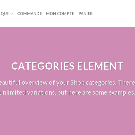
IQUE
COMMANDE
MON COMPTE
PANIER
CATEGORIES ELEMENT
autiful overview of your Shop categories. There
unlimited variations, but here are some examples