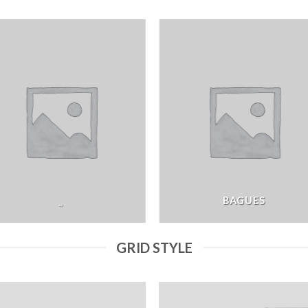
_
BAGUES
GRID STYLE