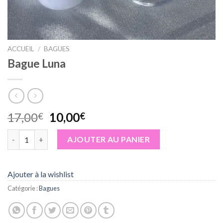
ACCUEIL
/
BAGUES
Bague Luna
Le
Le
17,00
10,00
€
€
prix
prix
quantité de Bague Luna
initial
actuel
AJOUTER AU PANIER
était :
est :
17,00€.
10,00€.
Ajouter à la wishlist
Catégorie :
Bagues