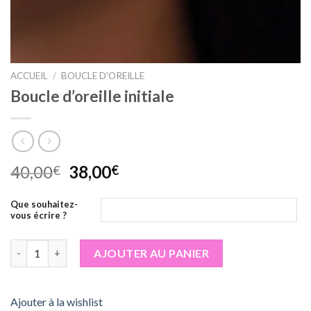
ACCUEIL
/
BOUCLE D'OREILLE
Boucle d’oreille initiale
Le
Le
40,00
38,00
€
€
prix
prix
initial
actuel
Que souhaitez-
vous écrire ?
était :
est :
40,00€.
38,00€.
quantité de Boucle d’oreille initiale
AJOUTER AU PANIER
Ajouter à la wishlist