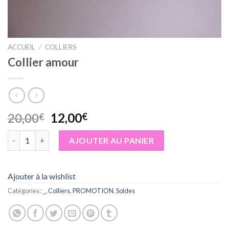
ACCUEIL
/
COLLIERS
Collier amour
Le
Le
20,00
12,00
€
€
prix
prix
quantité de Collier amour
initial
actuel
AJOUTER AU PANIER
était :
est :
20,00€.
12,00€.
Ajouter à la wishlist
Catégories :
_
,
Colliers
,
PROMOTION
,
Soldes