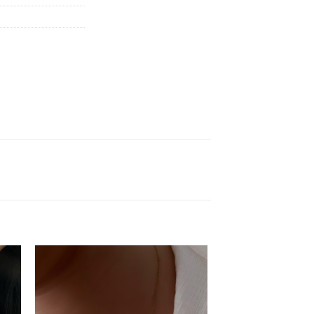
ter
Ajouter
a
à la
ist
wishlist