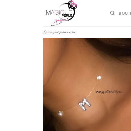
Passer
au
BOUT
contenu
𝓡𝒾𝑒𝓃 𝓆𝓊𝑒 𝓅𝑜𝓊𝓇 𝓋𝑜𝓊𝓈