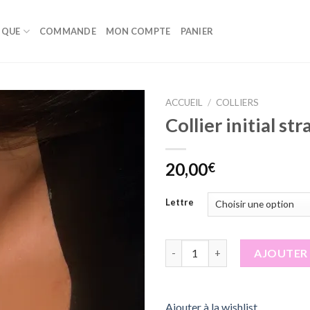
IQUE
COMMANDE
MON COMPTE
PANIER
ACCUEIL
/
COLLIERS
Collier initial str
Ajouter
à la
wishlist
20,00
€
Lettre
quantité de Collier initial stra
AJOUTER 
Ajouter à la wishlist