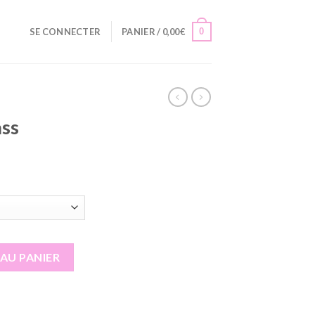
0
SE CONNECTER
PANIER /
0,00
€
ass
ss
AU PANIER