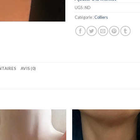
UGS :
ND
Catégorie :
Colliers
NTAIRES
AVIS (0)
Ajouter
Ajou
à la
à l
wishlist
wishl