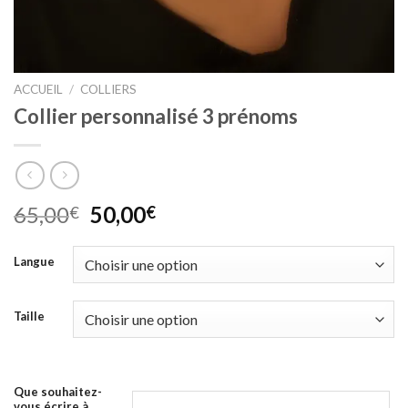
ACCUEIL
/
COLLIERS
Collier personnalisé 3 prénoms
Le
Le
65,00
50,00
€
€
prix
prix
initial
actuel
Langue
était :
est :
65,00€.
50,00€.
Taille
Que souhaitez-
vous écrire à