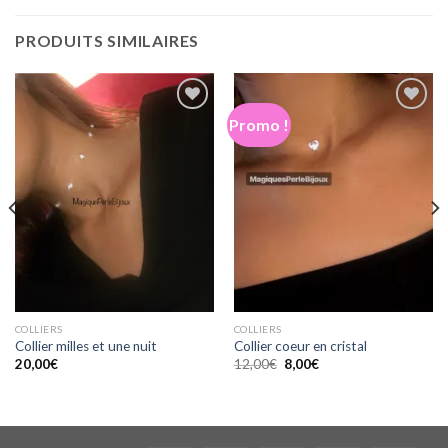
PRODUITS SIMILAIRES
Promo !
Ajouter
Ajouter
à la
à la
wishlist
wishlist
COLLIERS
COLLIERS
Collier milles et une nuit
Collier coeur en cristal
Le
Le
20,00
€
12,00
€
8,00
€
prix
prix
initial
actuel
était :
est :
12,00€.
8,00€.