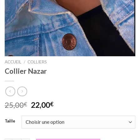
ACCUEIL
/
COLLIERS
Collier Nazar
Le
Le
25,00
22,00
€
€
prix
prix
initial
actuel
Taille
était :
est :
25,00€.
22,00€.