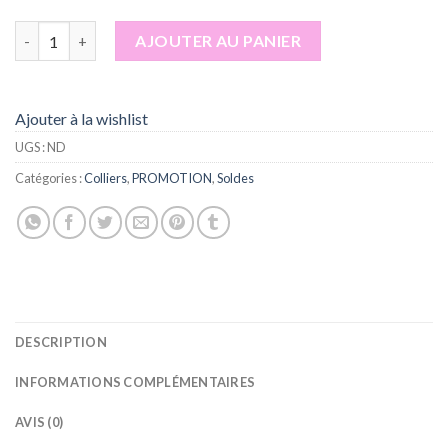
15,00€.
8,00€.
quantité de COLLIER MAIN DE FATMA ROSE
AJOUTER AU PANIER
Ajouter à la wishlist
UGS :
ND
Catégories :
Colliers
,
PROMOTION
,
Soldes
DESCRIPTION
INFORMATIONS COMPLÉMENTAIRES
AVIS (0)