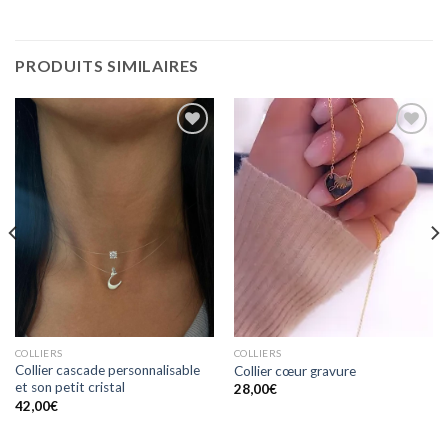
PRODUITS SIMILAIRES
Ajouter
Ajouter
à la
à la
wishlist
wishlist
COLLIERS
COLLIERS
Collier cascade personnalisable
Collier cœur gravure
et son petit cristal
28,00
€
42,00
€