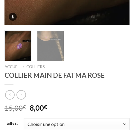
ACCUEIL
/
COLLIERS
COLLIER MAIN DE FATMA ROSE
Le
Le
15,00
8,00
€
€
prix
prix
initial
actuel
Tailles:
était :
est :