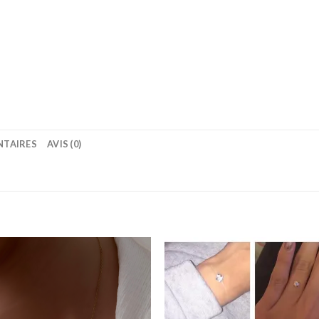
NTAIRES
AVIS (0)
Ajouter
Ajou
à la
à l
wishlist
wishl