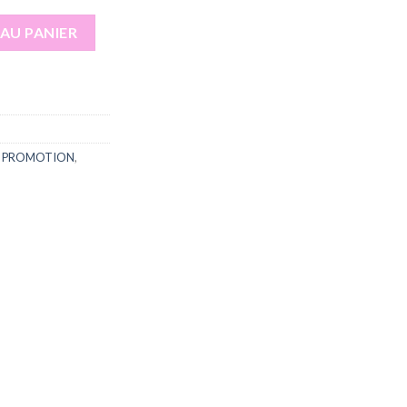
ass personnalisé
AU PANIER
,
PROMOTION
,