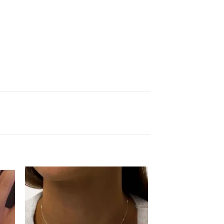
ter
Ajouter
a
à la
ist
wishlist