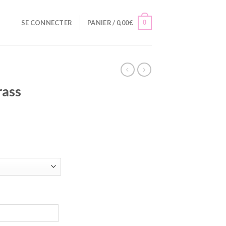
0
SE CONNECTER
PANIER /
0,00
€
rass
el
0€.