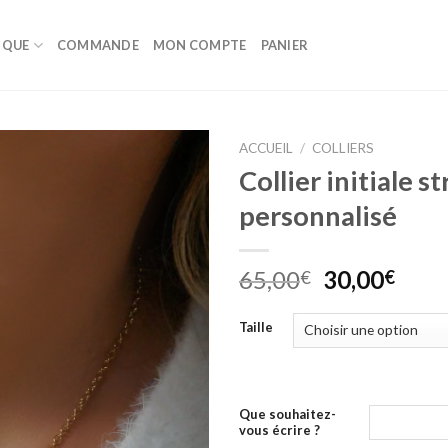
IQUE
COMMANDE
MON COMPTE
PANIER
ACCUEIL
/
COLLIERS
Collier initiale st
Ajouter
personnalisé
à la
wishlist
Le
Le
65,00
30,00
€
€
prix
prix
initial
actu
Taille
était :
est :
65,00€.
30,0
Que souhaitez-
vous écrire ?