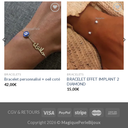
Ajouter
Ajouter
à la
à la
wishlist
wishlist
BRACELETS
BRACELETS
BRACELET EFFET IMPLANT 2
Bracelet personnalisé + oeil coté
DIAMOND
42,00
€
15,00
€
CGV
&
RETOURS
Copyright 2026 ©
MagiquePerleBijoux